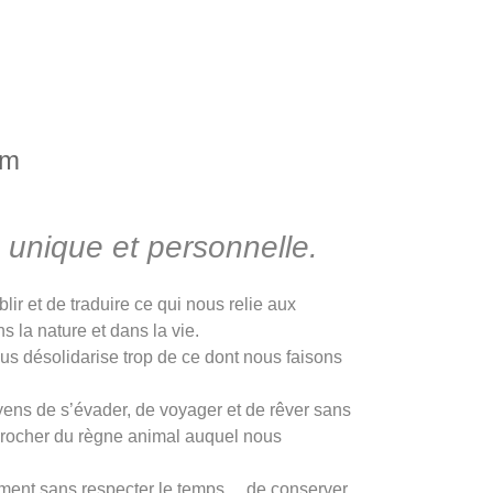
om
 unique et personnelle.
lir et de traduire ce qui nous relie aux
s la nature et dans la vie.
ous désolidarise trop de ce dont nous faisons
oyens de s’évader, de voyager et de rêver sans
pprocher du règne animal auquel nous
oment sans respecter le temps… de conserver